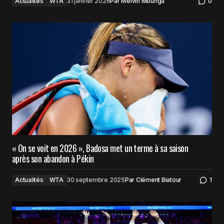
Actualités
WTA
31 janvier 2026
Par
Melvin Mbunga
0
« On se voit en 2026 », Badosa met un terme à sa saison
après son abandon à Pékin
Actualités
WTA
30 septembre 2025
Par
Clément Biatour
1