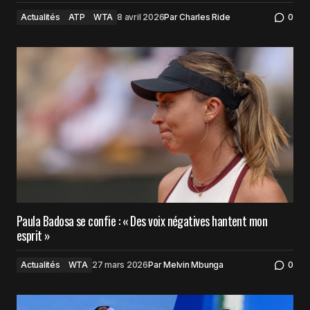
Actualités
ATP
WTA
8 avril 2026
Par
Charles Ride
0
Paula Badosa se confie : « Des voix négatives hantent mon
esprit »
Actualités
WTA
27 mars 2026
Par
Melvin Mbunga
0