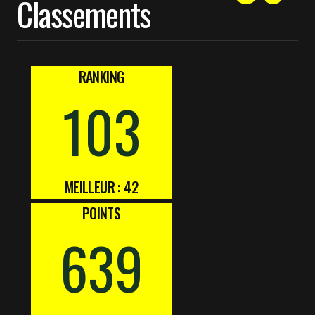
Classements
RANKING
103
MEILLEUR : 42
POINTS
639