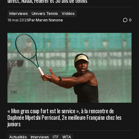
direct, Nadal, Federer et 30 ans de tennis
Interviews
Univers Tennis
Vidéos
16 mai 2026
Par
Marvin Nonone
0
« Mon gros coup fort est le service », à la rencontre de
Daphnée Mpetshi Perricard, 2e meilleure Française chez les
juniors
Actualités
Interviews
ITF
WTA