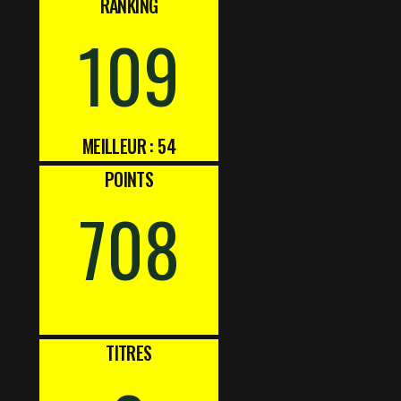
RANKING
109
MEILLEUR : 54
POINTS
708
TITRES