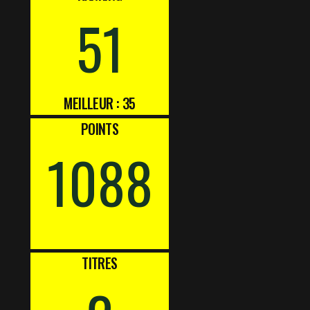
51
MEILLEUR : 35
POINTS
1088
TITRES