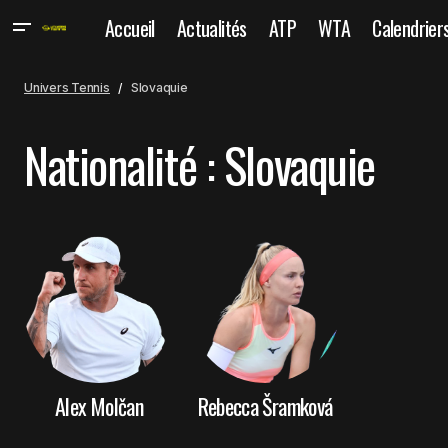
Accueil
Actualités
ATP
WTA
Calendrier
Univers Tennis
Slovaquie
Nationalité :
Slovaquie
Alex Molčan
Rebecca Šramková