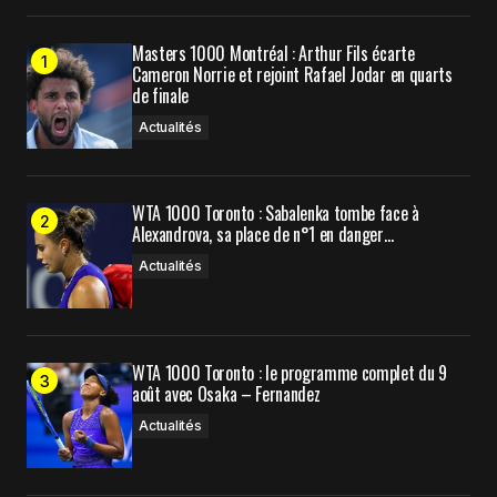
Your E-mail
*
Masters 1000 Montréal : Arthur Fils écarte
Cameron Norrie et rejoint Rafael Jodar en quarts
de finale
Enregistrer mon nom, mon e-mail et mon site
dans le navigateur pour mon prochain
Actualités
commentaire.
WTA 1000 Toronto : Sabalenka tombe face à
Alexandrova, sa place de n°1 en danger…
Prévenez-moi de tous les nouveaux commentaires
par e-mail.
Actualités
Prévenez-moi de tous les nouveaux articles par e-
mail.
WTA 1000 Toronto : le programme complet du 9
août avec Osaka – Fernandez
Submit Comment
Actualités