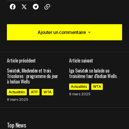
Ajouter un commentaire
Ajouter un commentaire
Article précédent
Article suivant
Votre adresse e-mail ne sera pas publiée.
Les
Swiatek, Medvedev et trois
Iga Swiatek se balade au
champs obligatoires sont indiqués avec
*
Tricolores : programme du jour
troisième tour d'Indian Wells
à Indian Wells
Actualités
WTA
Comment
*
Actualités
ATP
WTA
9 mars 2025
9 mars 2025
Top News
Your Name
*