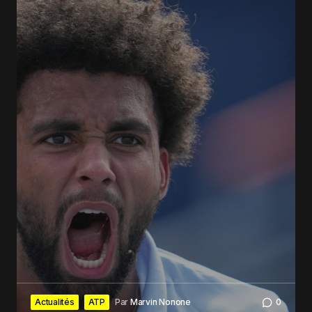
Actualités
ATP
Par
Marvin Nonone
0