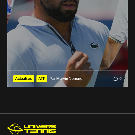
Actualités
ATP
Par
Marvin Nonone
0