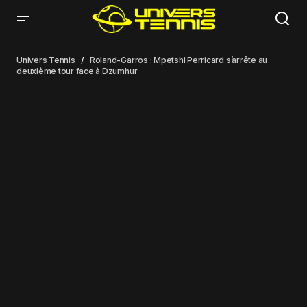
Roland-Garros : Mpetshi Perricard s’arrête au deuxième tour face à
Dzumhur
Univers Tennis
Roland-Garros : Mpetshi Perricard s’arrête au
deuxième tour face à Dzumhur