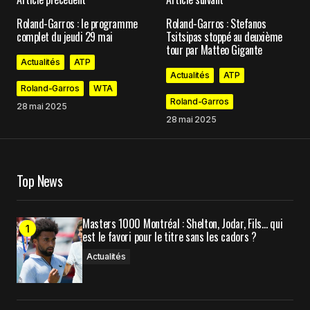
Votre adresse e-mail ne sera pas publiée.
Les
Roland-Garros : le programme
Roland-Garros : Stefanos
champs obligatoires sont indiqués avec
*
complet du jeudi 29 mai
Tsitsipas stoppé au deuxième
tour par Matteo Gigante
Actualités
ATP
Comment
*
Actualités
ATP
Roland-Garros
WTA
Roland-Garros
28 mai 2025
28 mai 2025
Your Name
*
Top News
Your E-mail
*
Masters 1000 Montréal : Shelton, Jodar, Fils… qui
Enregistrer mon nom, mon e-mail et mon site
est le favori pour le titre sans les cadors ?
dans le navigateur pour mon prochain
commentaire.
Actualités
Prévenez-moi de tous les nouveaux commentaires