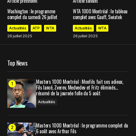
Article précédent
Article suivant
Votre adresse e-mail ne sera pas publiée.
Les
Washington : le programme
WTA 1000 Montréal : le tableau
champs obligatoires sont indiqués avec
*
complet du samedi 26 juillet
complet avec Gauff, Swiatek
Actualités
ATP
WTA
Actualités
WTA
Comment
*
26 juillet 2025
26 juillet 2025
Top News
Your Name
*
Masters 1000 Montréal : Monfils fait ses adieux,
Your E-mail
*
Fils lancé, Zverev, Medvedev et Fritz éliminés…
résumé de la journée folle du 5 août
Actualités
Enregistrer mon nom, mon e-mail et mon site
dans le navigateur pour mon prochain
commentaire.
Masters 1000 Montréal : le programme complet du
6 août avec Arthur Fils