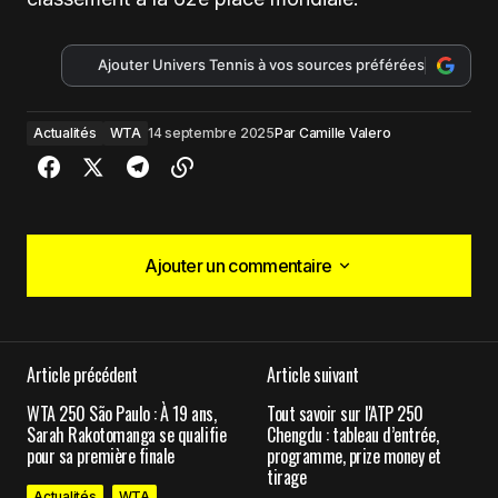
Ajouter Univers Tennis à vos sources préférées
Actualités
WTA
14 septembre 2025
Par
Camille Valero
Ajouter un commentaire
Ajouter un commentaire
Article précédent
Article suivant
Votre adresse e-mail ne sera pas publiée.
Les
WTA 250 São Paulo : À 19 ans,
Tout savoir sur l'ATP 250
champs obligatoires sont indiqués avec
*
Sarah Rakotomanga se qualifie
Chengdu : tableau d’entrée,
pour sa première finale
programme, prize money et
tirage
Comment
*
Actualités
WTA