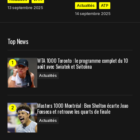
Actualités
ATP
13 septembre 2025
14 septembre 2025
Your Name
*
Top News
Your E-mail
*
WTA 1000 Toronto : le programme complet du 10
août avec Swiatek et Svitolina
Enregistrer mon nom, mon e-mail et mon site
dans le navigateur pour mon prochain
Actualités
commentaire.
Masters 1000 Montréal : Ben Shelton écarte Joao
Prévenez-moi de tous les nouveaux commentaires
Fonseca et retrouve les quarts de finale
par e-mail.
Actualités
Prévenez-moi de tous les nouveaux articles par e-