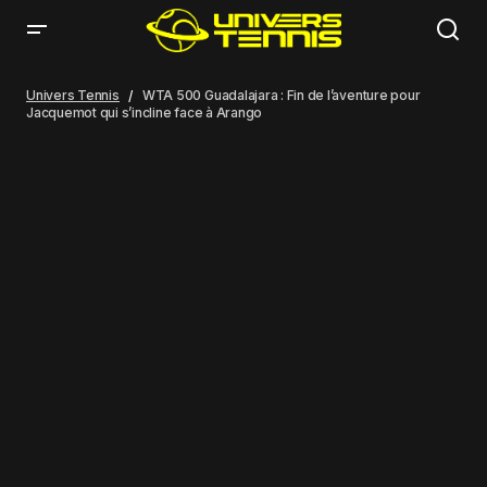
WTA 500 Guadalajara : Fin de l’aventure pour Jacquemot qui s’incline
face à Arango
Univers Tennis
WTA 500 Guadalajara : Fin de l’aventure pour
Jacquemot qui s’incline face à Arango