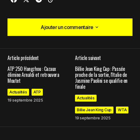
Ajouter un commentaire
Ajouter un commentaire
Article précédent
Article suivant
Votre adresse e-mail ne sera pas publiée.
Les
ATP 250 Hangzhou : Cazaux
Billie Jean King Cup : Passée
champs obligatoires sont indiqués avec
*
élimine Arnaldi et retrouvera
proche de la sortie, l'Italie de
Moutet
Jasmine Paolini se qualifie en
finale
Comment
*
Actualités
ATP
Actualités
19 septembre 2025
Billie Jean King Cup
WTA
19 septembre 2025
Your Name
*