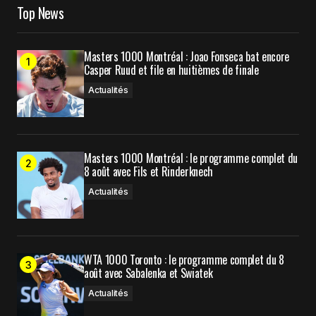
Top News
Your E-mail
*
Enregistrer mon nom, mon e-mail et mon site
Masters 1000 Montréal : Joao Fonseca bat encore
dans le navigateur pour mon prochain
Casper Ruud et file en huitièmes de finale
commentaire.
Actualités
Prévenez-moi de tous les nouveaux commentaires
par e-mail.
Masters 1000 Montréal : le programme complet du
8 août avec Fils et Rinderknech
Actualités
Prévenez-moi de tous les nouveaux articles par e-
mail.
Submit Comment
WTA 1000 Toronto : le programme complet du 8
août avec Sabalenka et Swiatek
Actualités