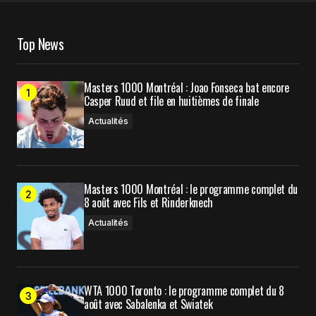
Your Name
*
Top News
Your E-mail
*
Masters 1000 Montréal : Joao Fonseca bat encore
Enregistrer mon nom, mon e-mail et mon site
Casper Ruud et file en huitièmes de finale
dans le navigateur pour mon prochain
commentaire.
Actualités
Prévenez-moi de tous les nouveaux commentaires
Masters 1000 Montréal : le programme complet du
par e-mail.
8 août avec Fils et Rinderknech
Actualités
Prévenez-moi de tous les nouveaux articles par e-
mail.
WTA 1000 Toronto : le programme complet du 8
Submit Comment
août avec Sabalenka et Swiatek