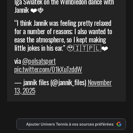
Iga Swiatek on the Wimbledon dance with
Jannik ❤️🍓
“I think Jannik was feeling pretty relaxed
for a number of reasons; I also wanted to
ease the atmosphere, so I kept making
little jokes in his ear.” 🥹🇮🇹🇵🇱❤️
via
@polsatsport
pic.twitter.com/01kXuTzddW
— jannik files (@jannik_files)
November
13, 2025
Ajouter Univers Tennis à vos sources préférées