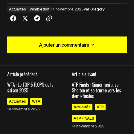
Actualités
Wimbledon
14 novembre 2025
Par
Gregory
Ajouter un commentaire
Ajouter un commentaire
Article précédent
Article suivant
Votre adresse e-mail ne sera pas publiée.
Les
WTA : Le TOP 5 FLOPS de la
ATP Finals : Sinner maîtrise
champs obligatoires sont indiqués avec
*
saison 2025
Shelton et se tourne vers les
demi-finales
Actualités
WTA
Comment
*
Actualités
ATP
14 novembre 2025
ATP FINALS
14 novembre 2025