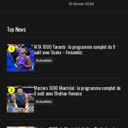
10 février 2026
Your Name
*
Top News
Your E-mail
*
WTA 1000 Toronto : le programme complet du 9
août avec Osaka – Fernandez
Enregistrer mon nom, mon e-mail et mon site
dans le navigateur pour mon prochain
Actualités
commentaire.
Masters 1000 Montréal : le programme complet du
Prévenez-moi de tous les nouveaux commentaires
9 août avec Shelton-Fonseca
par e-mail.
Actualités
Prévenez-moi de tous les nouveaux articles par e-
mail.