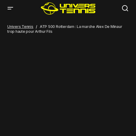
ATP 500 Rotterdam : La marche Alex De Minaur trop haute pour Arthur
Fils
Univers Tennis
ATP 500 Rotterdam : La marche Alex De Minaur
trop haute pour Arthur Fils