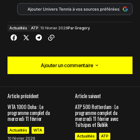
Ajouter Univers Tennis à vos sources préférées
Actualités
ATP
10 février 2026
Par
Gregory
Ajouter un commentaire
Ajouter un commentaire
Article précédent
Article suivant
Votre adresse e-mail ne sera pas publiée.
Les
WTA 1000 Doha : Le
ATP 500 Rotterdam : Le
champs obligatoires sont indiqués avec
*
programme complet du
programme complet du
mercredi 11 février
mercredi 11 février avec
Tsitsipas et Bublik
Comment
*
Actualités
WTA
Actualités
ATP
10 février 2026