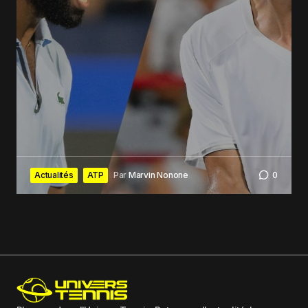
Actualités
ATP
Par
Marvin Nonone
0