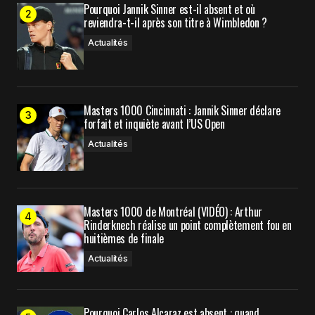
Pourquoi Jannik Sinner est-il absent et où
reviendra-t-il après son titre à Wimbledon ?
Prévenez-moi de tous les nouveaux commentaires
par e-mail.
Actualités
Prévenez-moi de tous les nouveaux articles par e-
mail.
Masters 1000 Cincinnati : Jannik Sinner déclare
forfait et inquiète avant l’US Open
Submit Comment
Actualités
Masters 1000 de Montréal (VIDÉO) : Arthur
Rinderknech réalise un point complètement fou en
huitièmes de finale
Actualités
Pourquoi Carlos Alcaraz est absent : quand