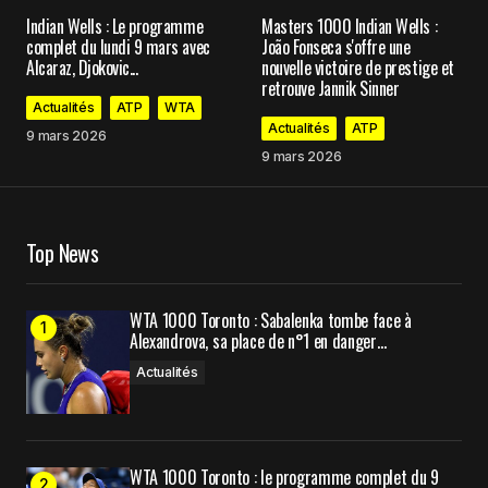
Votre adresse e-mail ne sera pas publiée.
Les
Indian Wells : Le programme
Masters 1000 Indian Wells :
champs obligatoires sont indiqués avec
*
complet du lundi 9 mars avec
João Fonseca s'offre une
Alcaraz, Djokovic...
nouvelle victoire de prestige et
retrouve Jannik Sinner
Comment
*
Actualités
ATP
WTA
Actualités
ATP
9 mars 2026
9 mars 2026
Your Name
*
Top News
Your E-mail
*
WTA 1000 Toronto : Sabalenka tombe face à
Alexandrova, sa place de n°1 en danger…
Enregistrer mon nom, mon e-mail et mon site
dans le navigateur pour mon prochain
Actualités
commentaire.
WTA 1000 Toronto : le programme complet du 9
Prévenez-moi de tous les nouveaux commentaires