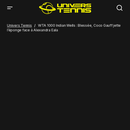
WTA 1000 Indian Wells : Blessée, Coco Gauff jette l’éponge face à
Alexandra Eala
Univers Tennis
WTA 1000 Indian Wells : Blessée, Coco Gauff jette
l’éponge face à Alexandra Eala