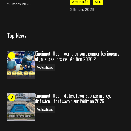
Actualités
ATP
26 mars 2026
26 mars 2026
Your Name
*
Top News
Your E-mail
*
Cincinnati Open : combien vont gagner les joueurs
et joueuses lors de l’édition 2026 ?
Enregistrer mon nom, mon e-mail et mon site
dans le navigateur pour mon prochain
Actualités
commentaire.
Cincinnati Open : dates, favoris, prize money,
Prévenez-moi de tous les nouveaux commentaires
diffusion… tout savoir sur l’édition 2026
par e-mail.
Actualités
Prévenez-moi de tous les nouveaux articles par e-
mail.