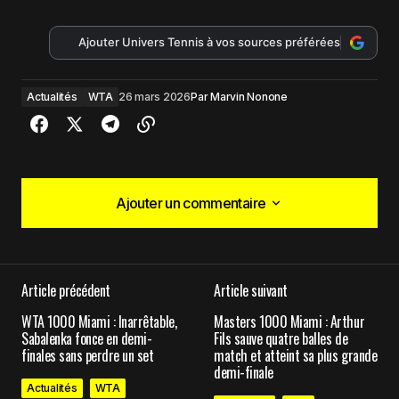
Ajouter Univers Tennis à vos sources préférées
Actualités
WTA
26 mars 2026
Par
Marvin Nonone
Ajouter un commentaire
Ajouter un commentaire
Article précédent
Article suivant
Votre adresse e-mail ne sera pas publiée.
Les
WTA 1000 Miami : Inarrêtable,
Masters 1000 Miami : Arthur
champs obligatoires sont indiqués avec
*
Sabalenka fonce en demi-
Fils sauve quatre balles de
finales sans perdre un set
match et atteint sa plus grande
demi-finale
Comment
*
Actualités
WTA