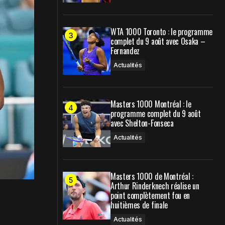
WTA 1000 Toronto : le programme
complet du 9 août avec Osaka –
Fernandez
Actualités
Masters 1000 Montréal : le
programme complet du 9 août
avec Shelton-Fonseca
Actualités
Masters 1000 de Montréal :
Arthur Rinderknech réalise un
point complètement fou en
huitièmes de finale
Actualités