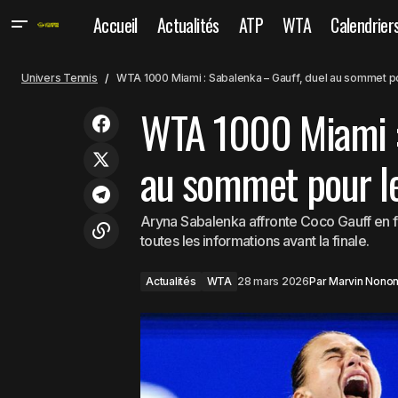
Accueil
Actualités
ATP
WTA
Calendrier
ATP 250 Houston : Le tableau complet
Actualités
Univers Tennis
WTA 1000 Miami : Sabalenka – Gauff, duel au sommet pou
avec Shelton, Paul, Tiafoe...
WTA 1000 Miami :
au sommet pour le
Aryna Sabalenka affronte Coco Gauff en fi
toutes les informations avant la finale.
Actualités
WTA
28 mars 2026
Par
Marvin Nono