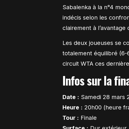
Sabalenka
à la n°4 mon
indécis selon les confr
clairement à l’avantage 
Les deux joueuses se co
totalement équilibré (6-
circuit WTA ces dernièr
Infos sur la fi
Date :
Samedi 28 mars 
Heure :
20h00 (heure fr
Tour :
Finale
Surface :
Dur extérieur