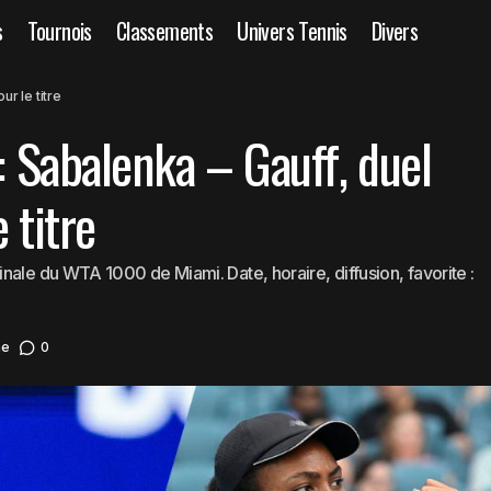
s
Tournois
Classements
Univers Tennis
Divers
WTA 1000 Miami : Sabalenka – Gauff, duel au sommet pour
WTA
r le titre
 Sabalenka – Gauff, duel
 titre
nale du WTA 1000 de Miami. Date, horaire, diffusion, favorite :
ne
0