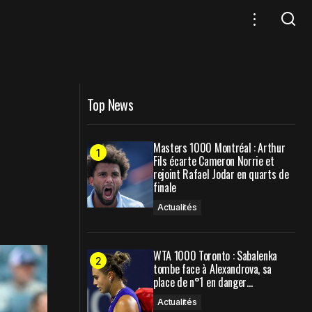
Zverev a (presque) tout bien fait… mais
 le titre
le service de Sinner a changé
l’équation
Top News
Masters 1000 Montréal : Arthur
Fils écarte Cameron Norrie et
rejoint Rafael Jodar en quarts de
finale
Actualités
WTA 1000 Toronto : Sabalenka
tombe face à Alexandrova, sa
place de n°1 en danger…
Actualités