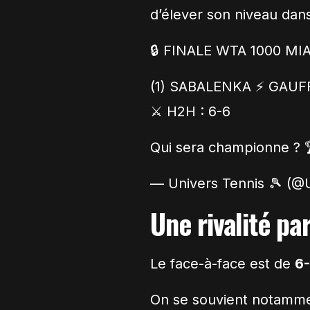
d’élever son niveau dan
🔒 FINALE WTA 1000 MIA
(1) SABALENKA ⚡️ GAUFF
⚔️ H2H : 6-6
Qui sera championne ? 
— Univers Tennis 🎾 (@
Une rivalité pa
Le face-à-face est de
6
On se souvient notammen