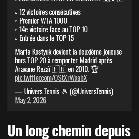
▫️ 12 victoires consécutives
▫️ Premier WTA 1000
▫️ 14e victoire face au TOP 10
▫️ Entrée dans le TOP 15
Marta Kostyuk devient la deuxième joueuse
hors TOP 20 à remporter Madrid après
Aravane Rezaï 🇫🇷 en 2010. 🏆
pic.twitter.com/OStXrWaabX
— Univers Tennis 🎾 (@UniversTennis)
May 2, 2026
Un long chemin depuis