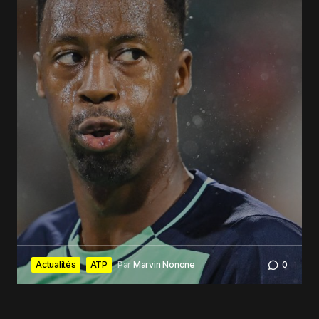
Actualités
ATP
Par
Marvin Nonone
0