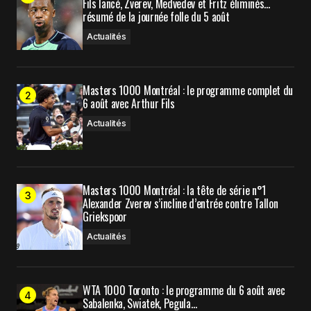
Fils lancé, Zverev, Medvedev et Fritz éliminés…
Enregistrer mon nom, mon e-mail et mon site
résumé de la journée folle du 5 août
dans le navigateur pour mon prochain
commentaire.
Actualités
Masters 1000 Montréal : le programme complet du
Prévenez-moi de tous les nouveaux commentaires
6 août avec Arthur Fils
par e-mail.
Actualités
Prévenez-moi de tous les nouveaux articles par e-
mail.
Masters 1000 Montréal : la tête de série n°1
Alexander Zverev s’incline d’entrée contre Tallon
Submit Comment
Griekspoor
Actualités
WTA 1000 Toronto : le programme du 6 août avec
Sabalenka, Swiatek, Pegula…