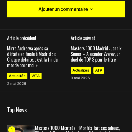
Ajouter un commentaire
Ajouter un commentaire
Article précédent
Article suivant
Votre adresse e-mail ne sera pas publiée.
Les
Mirra Andreeva après sa
Masters 1000 Madrid : Jannik
champs obligatoires sont indiqués avec
*
défaite en finale à Madrid : «
Sinner – Alexander Zverev, un
Chaque défaite, c’est la fin du
duel de TOP 3 pour le titre
monde pour moi »
Comment
*
Actualités
ATP
Actualités
WTA
3 mai 2026
2 mai 2026
Your Name
*
Top News
Your E-mail
*
Masters 1000 Montréal : Monfils fait ses adieux,