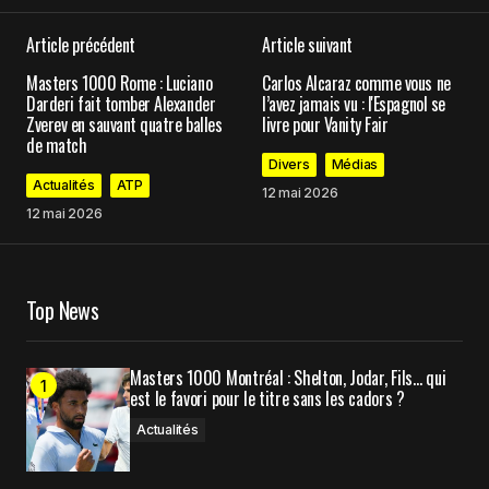
Vamos Sacha !!!
Article précédent
Article suivant
Repos, confiance et beau jeu .bats toi jusqu’au
bout.
Masters 1000 Rome : Luciano
Carlos Alcaraz comme vous ne
Darderi fait tomber Alexander
l’avez jamais vu : l'Espagnol se
Iza
Zverev en sauvant quatre balles
livre pour Vanity Fair
13 mai 2026 at 09:11
de match
Divers
Médias
Répondre
Actualités
ATP
12 mai 2026
12 mai 2026
Votre adresse e-mail ne sera pas publiée.
Les
Top News
champs obligatoires sont indiqués avec
*
Masters 1000 Montréal : Shelton, Jodar, Fils… qui
Comment
*
est le favori pour le titre sans les cadors ?
Actualités