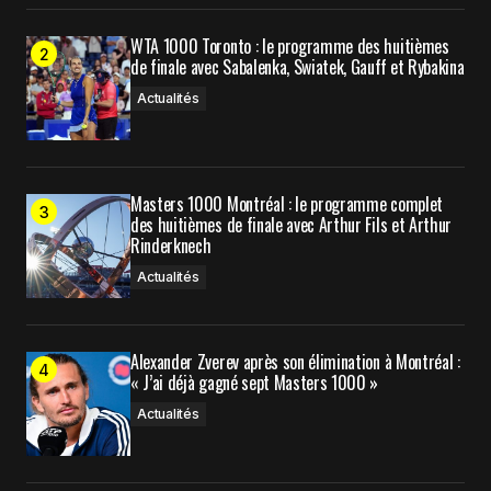
Your Name
*
WTA 1000 Toronto : le programme des huitièmes
de finale avec Sabalenka, Swiatek, Gauff et Rybakina
Your E-mail
*
Actualités
Enregistrer mon nom, mon e-mail et mon site
dans le navigateur pour mon prochain
commentaire.
Masters 1000 Montréal : le programme complet
des huitièmes de finale avec Arthur Fils et Arthur
Rinderknech
Prévenez-moi de tous les nouveaux commentaires
Actualités
par e-mail.
Alexander Zverev après son élimination à Montréal :
« J’ai déjà gagné sept Masters 1000 »
Prévenez-moi de tous les nouveaux articles par e-
mail.
Actualités
Submit Comment