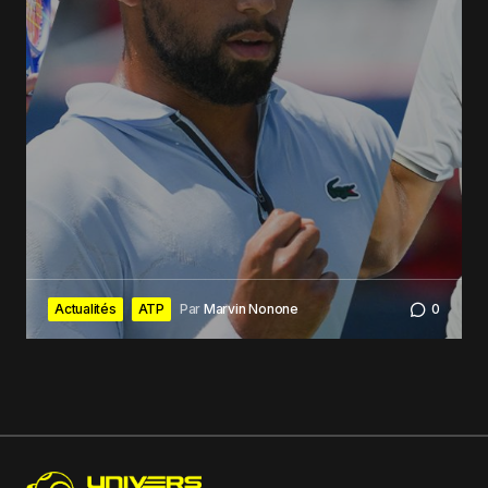
Actualités
ATP
Par
Marvin Nonone
0