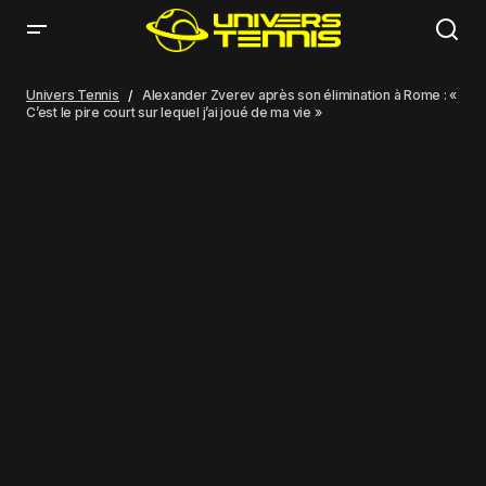
Alexander Zverev après son élimination à Rome : « C’est le pire court sur
lequel j’ai joué de ma vie »
Univers Tennis
Alexander Zverev après son élimination à Rome : «
C’est le pire court sur lequel j’ai joué de ma vie »