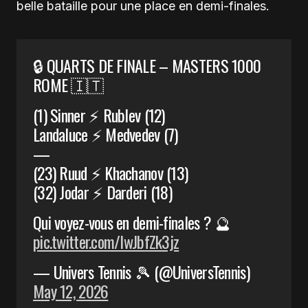
belle bataille pour une place en demi-finales.
🔒 QUARTS DE FINALE – MASTERS 1000
ROME 🇮🇹
(1) Sinner ⚡️ Rublev (12)
Landaluce ⚡️ Medvedev (7)
—
(23) Ruud ⚡️ Khachanov (13)
(32) Jodar ⚡️ Darderi (18)
Qui voyez-vous en demi-finales ? 🔮
pic.twitter.com/IwJbfZk3jz
— Univers Tennis 🎾 (@UniversTennis)
May 12, 2026