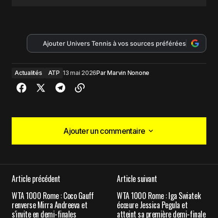
Ajouter Univers Tennis à vos sources préférées
Actualités
ATP
13 mai 2026
Par
Marvin Nonone
Ajouter un commentaire
Ajouter un commentaire
Article précédent
Article suivant
Votre adresse e-mail ne sera pas publiée.
Les
WTA 1000 Rome : Coco Gauff
WTA 1000 Rome : Iga Swiatek
champs obligatoires sont indiqués avec
*
renverse Mirra Andreeva et
écœure Jessica Pegula et
s'invite en demi-finales
atteint sa première demi-finale