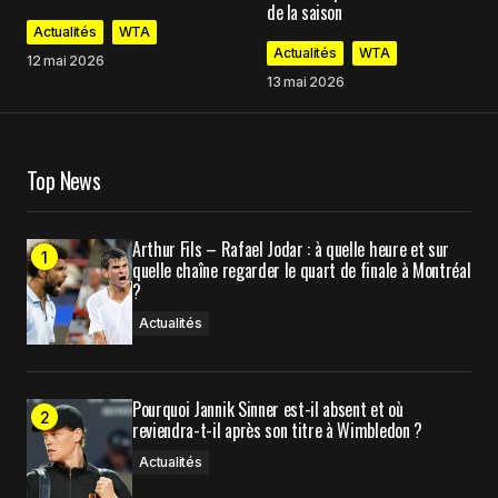
de la saison
Comment
*
Actualités
WTA
Actualités
WTA
12 mai 2026
13 mai 2026
Your Name
*
Top News
Your E-mail
*
Arthur Fils – Rafael Jodar : à quelle heure et sur
quelle chaîne regarder le quart de finale à Montréal
Enregistrer mon nom, mon e-mail et mon site
?
dans le navigateur pour mon prochain
commentaire.
Actualités
Pourquoi Jannik Sinner est-il absent et où
Prévenez-moi de tous les nouveaux commentaires
reviendra-t-il après son titre à Wimbledon ?
par e-mail.
Actualités