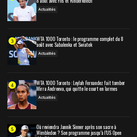
8 août avec Fils et Rinderknech
par e-mail.
Actualités
Prévenez-moi de tous les nouveaux articles par e-
mail.
WTA 1000 Toronto : le programme complet du 8
août avec Sabalenka et Swiatek
Submit Comment
Actualités
WTA 1000 Toronto : Leylah Fernandez fait tomber
Mirra Andreeva, qui quitte le court en larmes
Actualités
Où reviendra Jannik Sinner après son sacre à
Wimbledon ? Son programme jusqu’à l’US Open