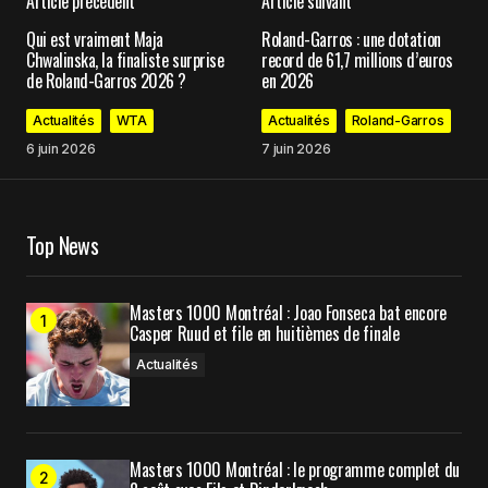
Article précédent
Article suivant
Votre adresse e-mail ne sera pas publiée.
Les
Qui est vraiment Maja
Roland-Garros : une dotation
champs obligatoires sont indiqués avec
*
Chwalinska, la finaliste surprise
record de 61,7 millions d’euros
de Roland-Garros 2026 ?
en 2026
Comment
*
Actualités
WTA
Actualités
Roland-Garros
6 juin 2026
7 juin 2026
Top News
Your Name
*
Your E-mail
*
Masters 1000 Montréal : Joao Fonseca bat encore
Casper Ruud et file en huitièmes de finale
Actualités
Enregistrer mon nom, mon e-mail et mon site
dans le navigateur pour mon prochain
commentaire.
Masters 1000 Montréal : le programme complet du
Prévenez-moi de tous les nouveaux commentaires