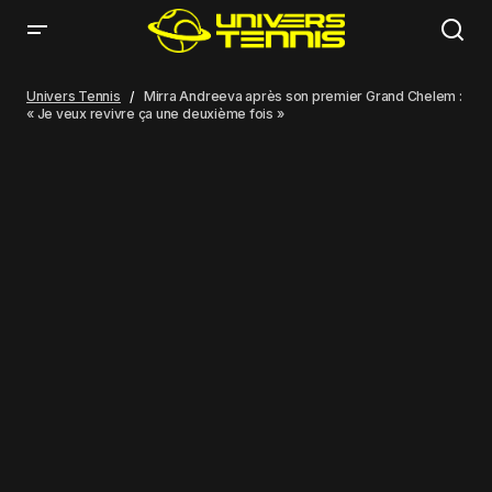
Mirra Andreeva après son premier Grand Chelem : « Je veux revivre ça
une deuxième fois »
Univers Tennis
Mirra Andreeva après son premier Grand Chelem :
« Je veux revivre ça une deuxième fois »