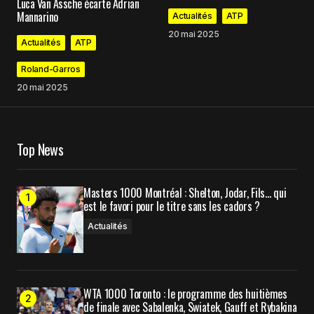
Luca Van Assche écarte Adrian
Mannarino
Actualités
ATP
Comment
*
20 mai 2025
Actualités
ATP
Roland-Garros
20 mai 2025
Your Name
*
Top News
Your E-mail
*
Masters 1000 Montréal : Shelton, Jodar, Fils… qui
Enregistrer mon nom, mon e-mail et mon site
est le favori pour le titre sans les cadors ?
dans le navigateur pour mon prochain
commentaire.
Actualités
Prévenez-moi de tous les nouveaux commentaires
WTA 1000 Toronto : le programme des huitièmes
par e-mail.
de finale avec Sabalenka, Swiatek, Gauff et Rybakina