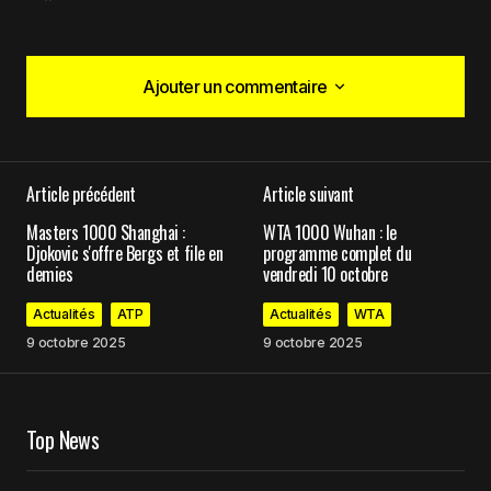
Ajouter un commentaire
Ajouter un commentaire
Article précédent
Article suivant
Votre adresse e-mail ne sera pas publiée.
Les
Masters 1000 Shanghai :
WTA 1000 Wuhan : le
champs obligatoires sont indiqués avec
*
Djokovic s'offre Bergs et file en
programme complet du
demies
vendredi 10 octobre
Comment
*
Actualités
ATP
Actualités
WTA
9 octobre 2025
9 octobre 2025
Top News
Your Name
*