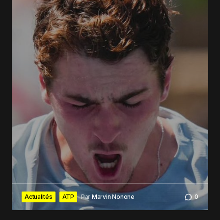
Actualités
ATP
Par
Marvin Nonone
0