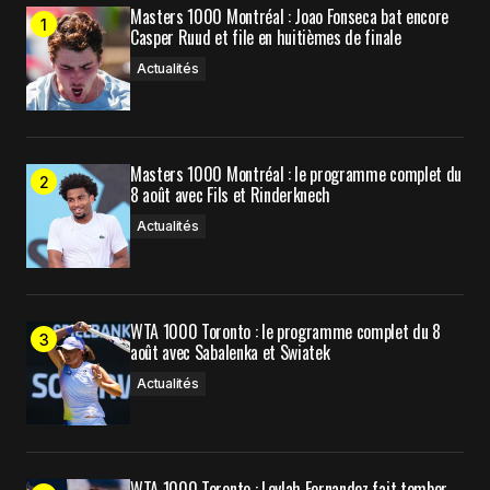
Your E-mail
*
Masters 1000 Montréal : Joao Fonseca bat encore
Casper Ruud et file en huitièmes de finale
Actualités
Enregistrer mon nom, mon e-mail et mon site
dans le navigateur pour mon prochain
commentaire.
Masters 1000 Montréal : le programme complet du
8 août avec Fils et Rinderknech
Prévenez-moi de tous les nouveaux commentaires
par e-mail.
Actualités
Prévenez-moi de tous les nouveaux articles par e-
mail.
WTA 1000 Toronto : le programme complet du 8
août avec Sabalenka et Swiatek
Submit Comment
Actualités
WTA 1000 Toronto : Leylah Fernandez fait tomber