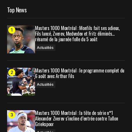
Top News
Your E-mail
*
Masters 1000 Montréal : Monfils fait ses adieux,
Enregistrer mon nom, mon e-mail et mon site
Fils lancé, Zverev, Medvedev et Fritz éliminés…
dans le navigateur pour mon prochain
résumé de la journée folle du 5 août
commentaire.
Actualités
Prévenez-moi de tous les nouveaux commentaires
Masters 1000 Montréal : le programme complet du
par e-mail.
6 août avec Arthur Fils
Actualités
Prévenez-moi de tous les nouveaux articles par e-
mail.
Masters 1000 Montréal : la tête de série n°1
Submit Comment
Alexander Zverev s’incline d’entrée contre Tallon
Griekspoor