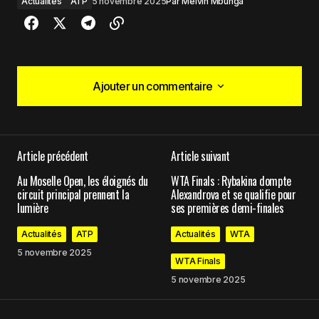
Actualités
ATP
5 novembre 2025
Par
Melvin Mbunga
Ajouter un commentaire
Ajouter un commentaire
Article précédent
Article suivant
Votre adresse e-mail ne sera pas publiée.
Les
Au Moselle Open, les éloignés du
WTA Finals : Rybakina dompte
champs obligatoires sont indiqués avec
*
circuit principal prennent la
Alexandrova et se qualifie pour
lumière
ses premières demi-finales
Comment
*
Actualités
ATP
Actualités
WTA
5 novembre 2025
WTA Finals
5 novembre 2025
Your Name
*