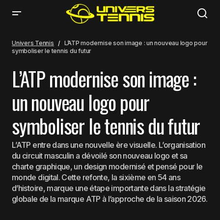
L’ATP modernise son image : un nouveau logo pour symboliser le tennis du
futur
Univers Tennis
L’ATP modernise son image : un nouveau logo pour
symboliser le tennis du futur
L’ATP modernise son image :
un nouveau logo pour
symboliser le tennis du futur
L’ATP entre dans une nouvelle ère visuelle. L’organisation
du circuit masculin a dévoilé son nouveau logo et sa
charte graphique, un design modernisé et pensé pour le
monde digital. Cette refonte, la sixième en 54 ans
d’histoire, marque une étape importante dans la stratégie
globale de la marque ATP à l’approche de la saison 2026.