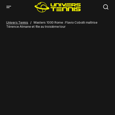
Masters 1000 Rome : Flavio Cobolli maîtrise Térence Atmane et file au
troisième tour
Univers Tennis
Masters 1000 Rome : Flavio Cobolli maîtrise
Térence Atmane et file au troisième tour