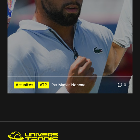
Actualités
ATP
Par
Marvin Nonone
0