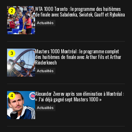
WTA 1000 Toronto : le programme des huitièmes
Prévenez-moi de tous les nouveaux commentaires
de finale avec Sabalenka, Swiatek, Gauff et Rybakina
par e-mail.
Actualités
Prévenez-moi de tous les nouveaux articles par e-
mail.
Masters 1000 Montréal : le programme complet
des huitièmes de finale avec Arthur Fils et Arthur
Submit Comment
Rinderknech
Actualités
Alexander Zverev après son élimination à Montréal :
« J’ai déjà gagné sept Masters 1000 »
Actualités