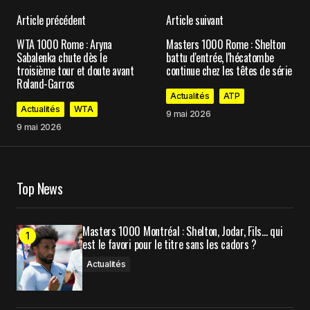
Article précédent
Article suivant
Votre adresse e-mail ne sera pas publiée.
Les
WTA 1000 Rome : Aryna
Masters 1000 Rome : Shelton
champs obligatoires sont indiqués avec
*
Sabalenka chute dès le
battu d'entrée, l'hécatombe
troisième tour et doute avant
continue chez les têtes de série
Roland-Garros
Comment
*
Actualités
ATP
Actualités
WTA
9 mai 2026
9 mai 2026
Your Name
*
Top News
Your E-mail
*
Masters 1000 Montréal : Shelton, Jodar, Fils… qui
est le favori pour le titre sans les cadors ?
Enregistrer mon nom, mon e-mail et mon site
dans le navigateur pour mon prochain
Actualités
commentaire.