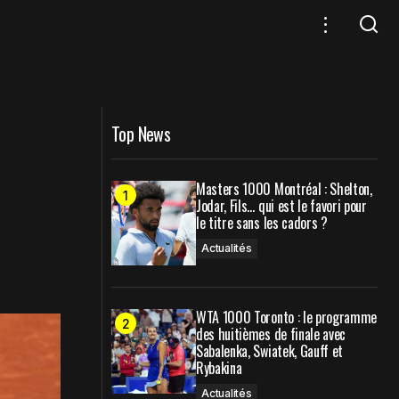
atch en 2026
Roland-Garros : Les tableaux complets
des qualifications dévoilés
Top News
Masters 1000 Montréal : Shelton,
Jodar, Fils… qui est le favori pour
le titre sans les cadors ?
Actualités
WTA 1000 Toronto : le programme
des huitièmes de finale avec
Sabalenka, Swiatek, Gauff et
Rybakina
Actualités