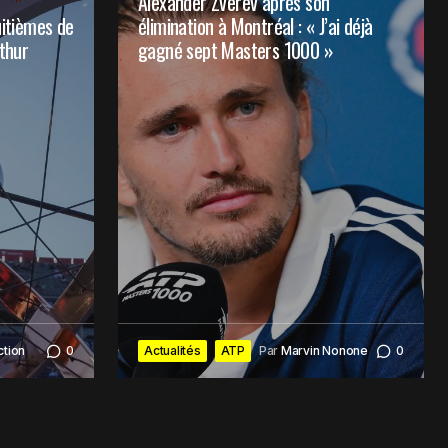
Alexander Zverev après son
itièmes de
élimination à Montréal : « J’ai déjà
rthur
gagné sept Masters 1000 »
ction
0
Actualités
ATP
Par
Marvin Nonone
0