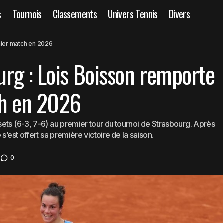
s
Tournois
Classements
Univers Tennis
Divers
WTA 500 Strasbourg : Lois Boisson remporte son premier m
TA
ier match en 2026
rg : Lois Boisson remporte
h en 2026
ets (6-3, 7-6) au premier tour du tournoi de Strasbourg. Après
s’est offert sa première victoire de la saison.
0