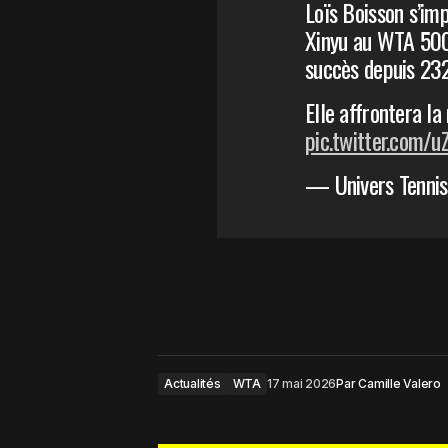
Loïs Boisson s’im
Xinyu au WTA 500
succès depuis 232
Elle affrontera l
pic.twitter.com/
— Univers Tennis
Actualités
WTA
17 mai 2026
Par
Camille Valero