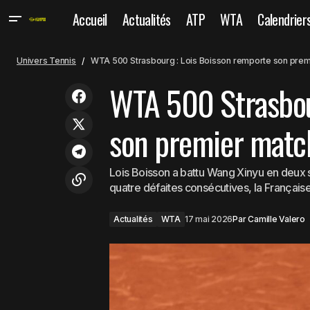
Accueil
Actualités
ATP
WTA
Calendrier
Masters 1000 Rome : Sinner - Ruud,
une finale pour entrer encore un peu
Actualités
W
Univers Tennis
WTA 500 Strasbourg : Lois Boisson remporte son prem
plus dans l’histoire
WTA 500 Strasbou
son premier matc
Lois Boisson a battu Wang Xinyu en deux s
quatre défaites consécutives, la Française 
Actualités
WTA
17 mai 2026
Par
Camille Valero