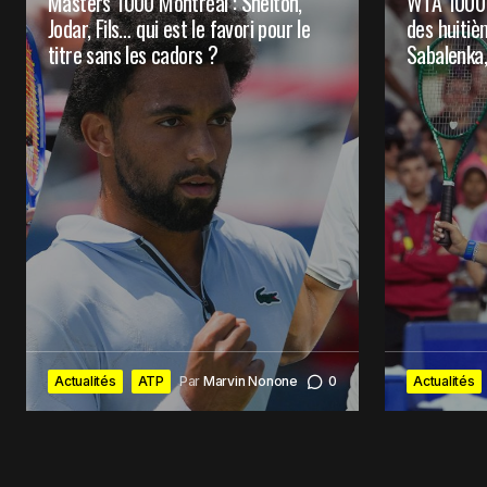
Masters 1000 Montréal : Shelton,
WTA 1000 
Prévenez-moi de tous les nouveaux 
Jodar, Fils… qui est le favori pour le
des huitiè
titre sans les cadors ?
Sabalenka,
Prévenez-moi de tous les nouveaux a
Submit Comment
Actualités
ATP
Par
Marvin Nonone
0
Actualités