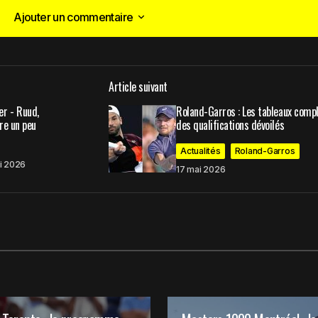
Ajouter un commentaire
Ajouter un commentaire
Article suivant
publiée.
Les champs obligatoires sont indiqués avec
*
r - Ruud,
Roland-Garros : Les tableaux comp
re un peu
des qualifications dévoilés
Actualités
Roland-Garros
i 2026
17 mai 2026
Your E-mail
*
t mon site dans
commentaire.