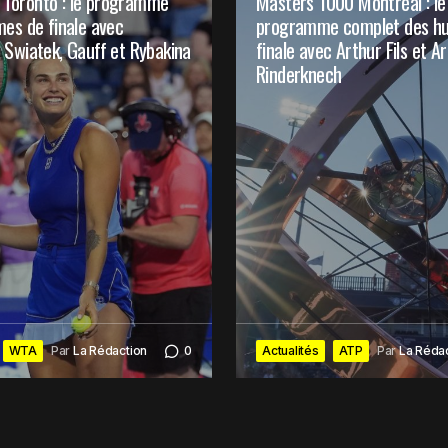
Toronto : le programme
Masters 1000 Montréal : le
commentaires par e-mail.
mes de finale avec
programme complet des hu
 Swiatek, Gauff et Rybakina
finale avec Arthur Fils et A
rticles par e-mail.
Rinderknech
WTA
Par
La Rédaction
0
Actualités
ATP
Par
La Réda