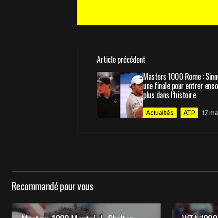
Article précédent
Votre adresse e-mail ne sera pas 
Masters 1000 Rome : Sinne
une finale pour entrer enco
plus dans l’histoire
Comment
*
Actualités
ATP
17 ma
Your Name
*
Recommandé pour vous
Enregistrer mon nom, mon e-mail e
le navigateur pour mon prochain 