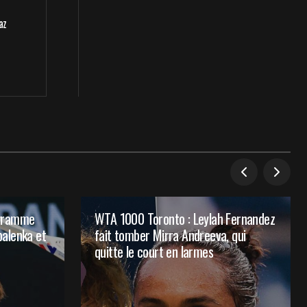
az
ogramme
WTA 1000 Toronto : Leylah Fernandez
balenka et
fait tomber Mirra Andreeva, qui
quitte le court en larmes