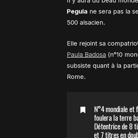
Il y aura du beau monde
Pegula
ne sera pas la s
500 alsacien.
Elle rejoint sa compatri
Paula Badosa
(n°10 mond
subsiste quant à la parti
Rome.
N°4 mondiale et f
foulera la terre 
Détentrice de 8 t
et 7 titres en dou