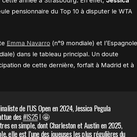
 cette année à Strasbourg. En effet,
Jessica
eule pensionnaire du Top 10 à disputer le WTA
ote
Emma Navarro
(n°9 mondiale) et l’Espagnol
iale) dans le tableau principal. Un doute
cipation de cette dernière, forfait à Madrid et à
inaliste de l’US Open en 2024, Jessica Pegula
battue des
#IS25
! 🤩
itres en simple, dont Charleston et Austin en 2025,
ble, elle est l’une des joueuses les plus régulières du