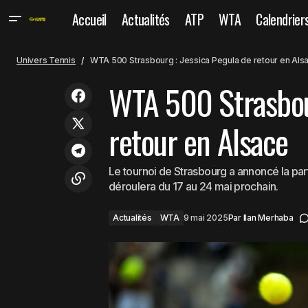
Accueil
Actualités
ATP
WTA
Calendrier
Marta Kostyuk salue le courage de
Actu
Univers Tennis
WTA 500 Strasbourg : Jessica Pegula de retour en Als
Daria Kasatkina avant leur duel à Rome
WTA 500 Strasbour
retour en Alsace
Le tournoi de Strasbourg a annoncé la part
déroulera du 17 au 24 mai prochain.
Actualités
WTA
9 mai 2025
Par
Ilan Merhaba