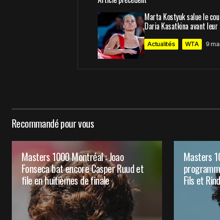
Votre adresse e-mail ne sera pas 
Marta Kostyuk salue le co
Daria Kasatkina avant leur
Comment
*
Actualités
WTA
9 ma
Your Name
*
Recommandé pour vous
Enregistrer mon nom, mon e-mail e
le navigateur pour mon prochain 
Masters 1000 Montréal : Joao
Masters 10
Prévenez-moi de tous les nouveaux 
Fonseca bat encore Casper Ruud et
programme
file en huitièmes de finale
Fils et Ri
Prévenez-moi de tous les nouveaux a
Submit Comment