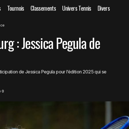
s
Tournois
Classements
Univers Tennis
Divers
WTA 500 Strasbourg : Jessica Pegula de retour en A
alités
WTA
ace
g : Jessica Pegula de
icipation de Jessica Pegula pour l’édition 2025 qui se
0