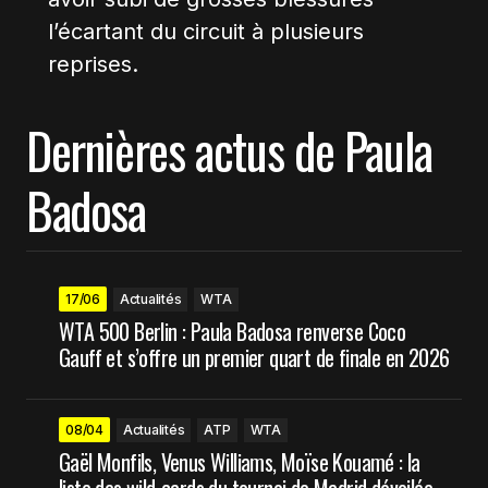
l’écartant du circuit à plusieurs
reprises.
Dernières actus de Paula
Badosa
17/06
Actualités
WTA
WTA 500 Berlin : Paula Badosa renverse Coco
Gauff et s’offre un premier quart de finale en 2026
08/04
Actualités
ATP
WTA
Gaël Monfils, Venus Williams, Moïse Kouamé : la
liste des wild-cards du tournoi de Madrid dévoilée