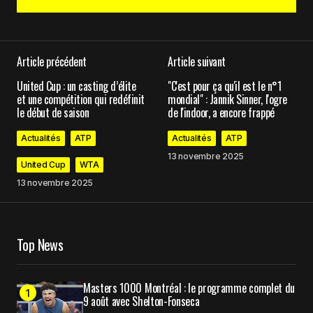
Ajouter un commentaire
Article précédent
Article suivant
Votre adresse e-mail ne sera pas publiée.
Les
United Cup : un casting d’élite
"C'est pour ça qu'il est le n°1
champs obligatoires sont indiqués avec
*
et une compétition qui redéfinit
mondial" : Jannik Sinner, l'ogre
le début de saison
de l'indoor, a encore frappé
Comment
*
Actualités
ATP
Actualités
ATP
13 novembre 2025
United Cup
WTA
13 novembre 2025
Your Name
*
Top News
Your E-mail
*
Masters 1000 Montréal : le programme complet du
Enregistrer mon nom, mon e-mail et mon site
9 août avec Shelton-Fonseca
dans le navigateur pour mon prochain