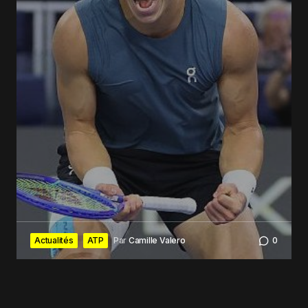
Actualités
ATP
Par
Camille Valero
0