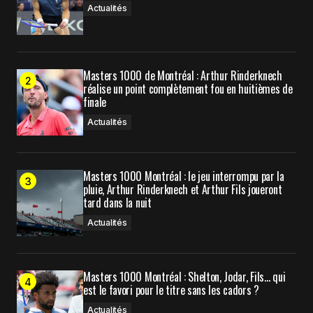
commentaire.
Actualités
Prévenez-moi de tous les nouveaux commentaires
Masters 1000 de Montréal : Arthur Rinderknech
par e-mail.
réalise un point complètement fou en huitièmes de
finale
Actualités
Prévenez-moi de tous les nouveaux articles par e-
mail.
Masters 1000 Montréal : le jeu interrompu par la
Submit Comment
pluie, Arthur Rinderknech et Arthur Fils joueront
tard dans la nuit
Actualités
Masters 1000 Montréal : Shelton, Jodar, Fils… qui
est le favori pour le titre sans les cadors ?
Actualités