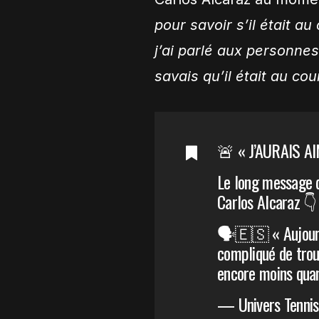
pour savoir s’il était au
j’ai parlé aux personnes
savais qu’il était au cou
🚨 « J’AURAIS A
Le long message d
Carlos Alcaraz 👇
🗣️🇪🇸 « Aujourd’
compliqué de trouv
encore moins qua
— Univers Tennis