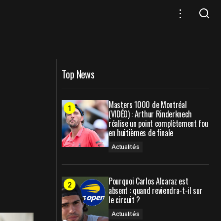
core à Carlos tous
Fonseca voit grand pour 2026 : top 15
et régularité
Top News
Masters 1000 de Montréal
(VIDÉO) : Arthur Rinderknech
réalise un point complètement fou
en huitièmes de finale
Actualités
Pourquoi Carlos Alcaraz est
absent : quand reviendra-t-il sur
le circuit ?
Actualités