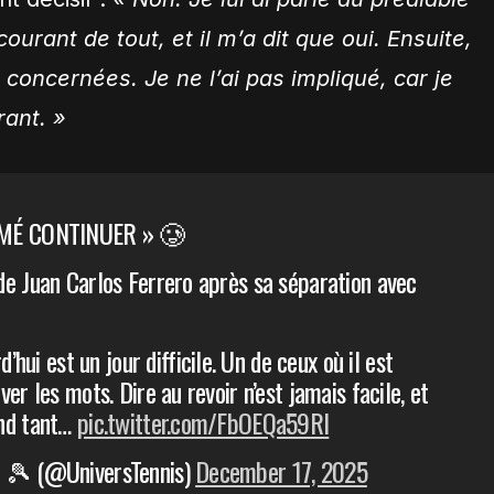
 courant de tout, et il m’a dit que oui. Ensuite,
 concernées. Je ne l’ai pas impliqué, car je
rant. »
IMÉ CONTINUER » 🥲
e Juan Carlos Ferrero après sa séparation avec
hui est un jour difficile. Un de ceux où il est
er les mots. Dire au revoir n’est jamais facile, et
nd tant…
pic.twitter.com/FbOEQa59Rl
 🎾 (@UniversTennis)
December 17, 2025