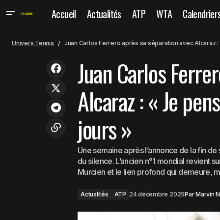
Accueil
Actualités
ATP
WTA
Calendrier
Juan
Actualités
Les tournois suisses refusent de
Univers Tennis
Juan Carlos Ferrero après sa séparation avec Alcaraz : 
les 
“vendre leur semaine” à l’ATP
ATP
Juan Carlos Ferrer
Alcaraz : « Je pen
jours »
Une semaine après l’annonce de la fin de 
du silence. L’ancien n°1 mondial revient su
Murcien et le lien profond qui demeure, m
Actualités
ATP
24 décembre 2025
Par
Marvin 