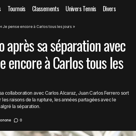
s
Tournois
Classements
Univers Tennis
Divers
 Carlos Ferrero après sa séparation avec Alcaraz : « Je pense en
« Je pense encore à Carlos tous les jours »
jours »
o après sa séparation avec
se encore à Carlos tous les
sa collaboration avec Carlos Alcaraz, Juan Carlos Ferrero sort
r les raisons de la rupture, les années partagées avec le
algré la séparation.
Nonone
0