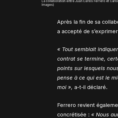
La collaboration entre Juan Carlos Ferrero et Carlo
Images)
Après la fin de sa colla
a accepté de s’exprime
«
Tout semblait indiquer
contrat se termine, cert
points sur lesquels nou
pense à ce qui est le mi
moi
»,
a-t-il déclaré.
Ferrero revient égalemen
concrétisée :
« Nous aur