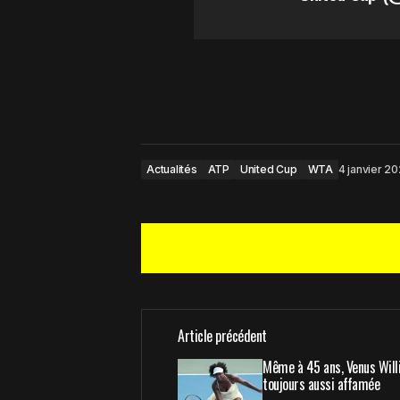
Actualités
ATP
United Cup
WTA
4 janvier 2
Article précédent
Votre adresse e-mail ne sera pas 
Même à 45 ans, Venus Will
toujours aussi affamée