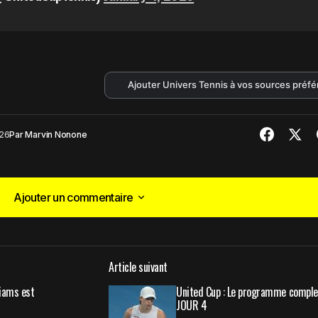
Ajouter Univers Tennis à vos sources préf
026
Par
Marvin Nonone
Ajouter un commentaire
Ajouter un commentaire
Article suivant
publiée.
Les champs obligatoires sont indiqués avec
*
iams est
United Cup : Le programme comple
JOUR 4