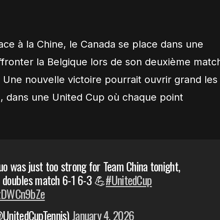
ace à la Chine, le Canada se place dans une
affronter la Belgique lors de son deuxième matc
Une nouvelle victoire pourrait ouvrir grand les
on, dans une United Cup où chaque point
 was just too strong for Team China tonight,
d doubles match 6-1 6-3 💪
#UnitedCup
/czDWCn9bZe
UnitedCupTennis)
January 4, 2026