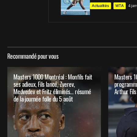
Comment
*
Actualités
WTA
4 ja
Your Name
*
Recommandé pour vous
Enregistrer mon nom, mon e-mail e
le navigateur pour mon prochain 
Masters 1000 Montréal : Monfils fait
Masters 10
Prévenez-moi de tous les nouveaux 
ses adieux, Fils lancé, Zverev,
programme
Medvedev et Fritz éliminés… résumé
Arthur Fils
Prévenez-moi de tous les nouveaux a
de la journée folle du 5 août
Submit Comment