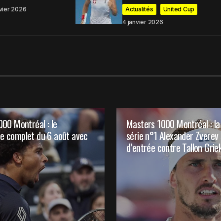
nvier 2026
Actualités
United Cup
4 janvier 2026
Your E-mail
*
t mon site dans
commentaire.
00 Montréal : le
Masters 1000 Montréal : la
commentaires par e-mail.
 complet du 6 août avec
série n°1 Alexander Zverev s
d’entrée contre Tallon Grie
rticles par e-mail.