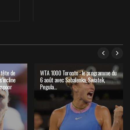
 tête de
WTA 1000 Toronto : le programme du
’incline
6 août avec Sabalenka, Swiatek,
kspoor
Pegula…