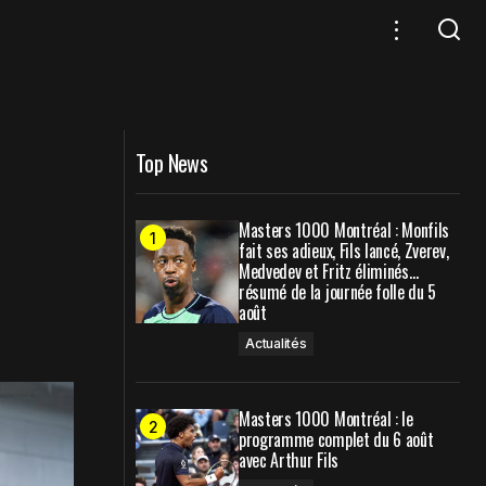
anada face à la
United Cup : Le programme complet
du JOUR 4
Top News
Masters 1000 Montréal : Monfils
fait ses adieux, Fils lancé, Zverev,
Medvedev et Fritz éliminés…
résumé de la journée folle du 5
août
Actualités
Masters 1000 Montréal : le
programme complet du 6 août
avec Arthur Fils