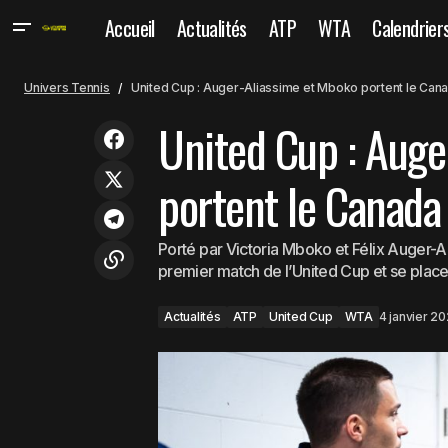
Accueil
Actualités
ATP
WTA
Calendrier
Actualités
ATP
Un
Même à 45 ans, Venus Williams est
Univers Tennis
United Cup : Auger-Aliassime et Mboko portent le Cana
toujours aussi affamée
WTA
United Cup : Auge
portent le Canada 
Porté par Victoria Mboko et Félix Auger-A
premier match de l’United Cup et se place
Actualités
ATP
United Cup
WTA
4 janvier 2