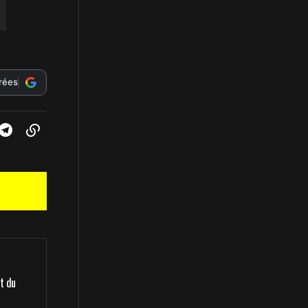
érées
t du