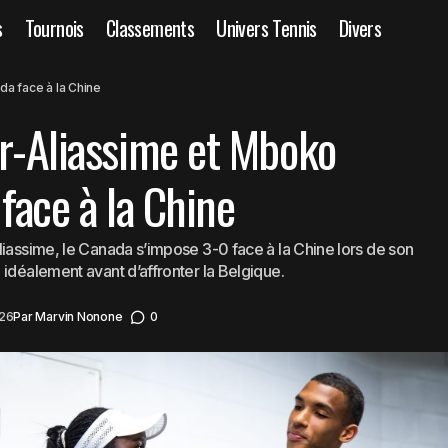
s
Tournois
Classements
Univers Tennis
Divers
United Cup : Auger-Aliassime et Mboko portent le C
ited Cup
da face à la Chine
Chine
r-Aliassime et Mboko
face à la Chine
liassime, le Canada s’impose 3-0 face à la Chine lors de son
 idéalement avant d’affronter la Belgique.
026
Par
Marvin Nonone
0