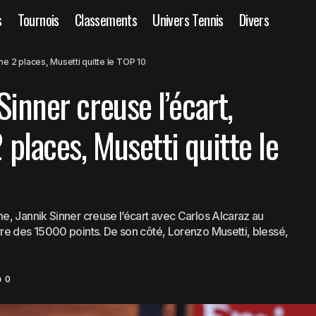
s
Tournois
Classements
Univers Tennis
Divers
ssement ATP : Sinner creuse l’écart, Medvedev gagne 2 places, M
e 2 places, Musetti quitte le TOP 10
 10
inner creuse l’écart,
places, Musetti quitte le
, Jannik Sinner creuse l’écart avec Carlos Alcaraz au
re des 15000 points. De son côté, Lorenzo Musetti, blessé,
0