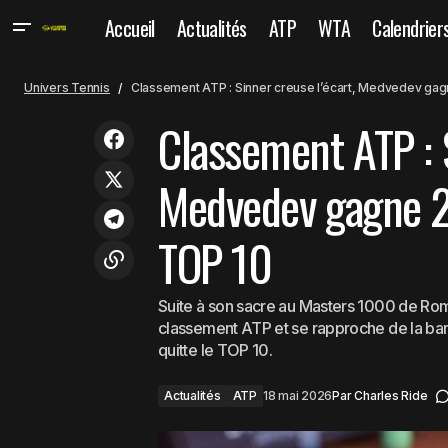
Accueil
Actualités
ATP
WTA
Calendrier
Cla
Roland-Garros : le programme
Actualités
complet du lundi 18 mai, début des
Univers Tennis
Classement ATP : Sinner creuse l’écart, Medvedev gagn
TOP
ATP
qualifications
Classement ATP : S
Medvedev gagne 2 
TOP 10
Suite à son sacre au Masters 1000 de Rome
classement ATP et se rapproche de la bar
quitte le TOP 10.
Actualités
ATP
18 mai 2026
Par
Charles Ride