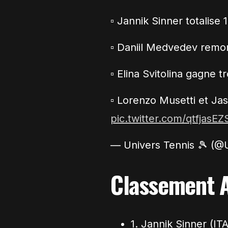
▫️ Jannik Sinner totalis
▫️ Daniil Medvedev remon
▫️ Elina Svitolina gagne 
▫️ Lorenzo Musetti et Ja
pic.twitter.com/qtfjasE
— Univers Tennis 🎾 (@
Classement A
1. Jannik Sinner (ITA