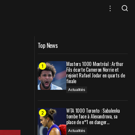
usetti quitte le
Classement WTA : Svitolina gagne 3
places, Paolini quitte le TOP 10,
Muchova le retrouve
Top News
Masters 1000 Montréal : Arthur
Fils écarte Cameron Norrie et
rejoint Rafael Jodar en quarts de
finale
Actualités
WTA 1000 Toronto : Sabalenka
tombe face à Alexandrova, sa
place de n°1 en danger…
Actualités