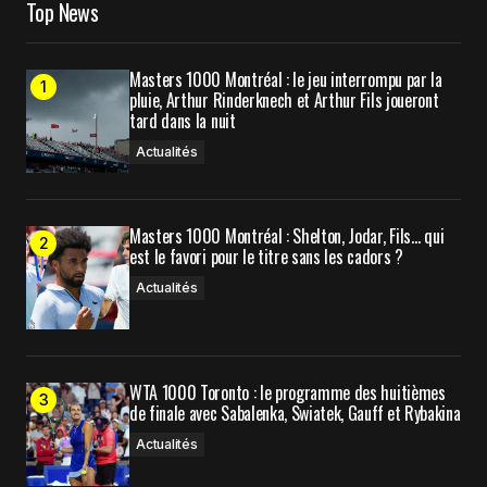
Top News
Your E-mail
*
Masters 1000 Montréal : le jeu interrompu par la
Enregistrer mon nom, mon e-mail et mon site
pluie, Arthur Rinderknech et Arthur Fils joueront
dans le navigateur pour mon prochain
tard dans la nuit
commentaire.
Actualités
Prévenez-moi de tous les nouveaux commentaires
Masters 1000 Montréal : Shelton, Jodar, Fils… qui
par e-mail.
est le favori pour le titre sans les cadors ?
Actualités
Prévenez-moi de tous les nouveaux articles par e-
mail.
WTA 1000 Toronto : le programme des huitièmes
Submit Comment
de finale avec Sabalenka, Swiatek, Gauff et Rybakina
Actualités