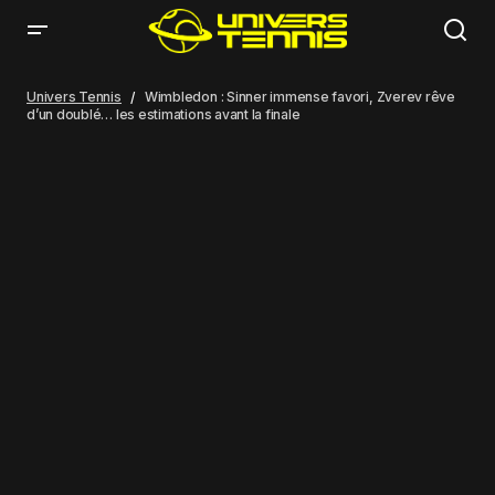
Wimbledon : Sinner immense favori, Zverev rêve d’un doublé… les
estimations avant la finale
Univers Tennis
Wimbledon : Sinner immense favori, Zverev rêve
d’un doublé… les estimations avant la finale