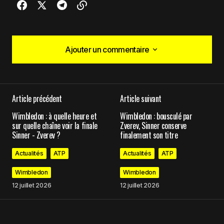
Ajouter un commentaire
Ajouter un commentaire
Article précédent
Article suivant
Votre adresse e-mail ne sera pas publiée.
Les
Wimbledon : à quelle heure et
Wimbledon : bousculé par
champs obligatoires sont indiqués avec
*
sur quelle chaîne voir la finale
Zverev, Sinner conserve
Sinner - Zverev ?
finalement son titre
Comment
*
Actualités
ATP
Actualités
ATP
Wimbledon
Wimbledon
12 juillet 2026
12 juillet 2026
Your Name
*