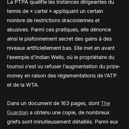
La PTPA qualifie les instances dirigeantes du
tennis de « cartel » appliquant un certain
nombre de restrictions draconiennes et
abusives. Parmi ces pratiques, elle dénonce
ainsi le plafonnement secret des gains à des
niveaux artificiellement bas. Elle met en avant
l’exemple d’Indian Wells, où le propriétaire du
tournoi s’est vu refuser l’augmentation du prize-
money en raison des réglementations de l’ATP
et de la WTA.
Dans un document de 163 pages, dont
The
Guardian
a obtenu une copie, de nombreux
griefs sont minutieusement détaillés. Parmi eux