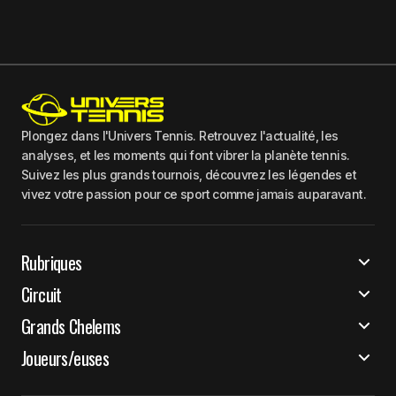
Plongez dans l'Univers Tennis. Retrouvez l'actualité, les
analyses, et les moments qui font vibrer la planète tennis.
Suivez les plus grands tournois, découvrez les légendes et
vivez votre passion pour ce sport comme jamais auparavant.
Rubriques
Circuit
Grands Chelems
Joueurs/euses