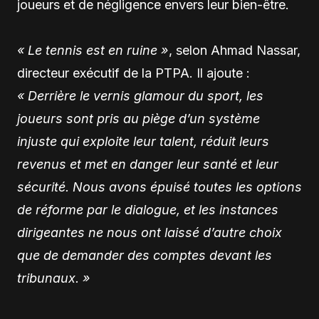
joueurs et de négligence envers leur bien-être.
« Le tennis est en ruine »
, selon Ahmad Nassar,
directeur exécutif de la PTPA. Il ajoute :
« Derrière le vernis glamour du sport, les
joueurs sont pris au piège d’un système
injuste qui exploite leur talent, réduit leurs
revenus et met en danger leur santé et leur
sécurité. Nous avons épuisé toutes les options
de réforme par le dialogue, et les instances
dirigeantes ne nous ont laissé d’autre choix
que de demander des comptes devant les
tribunaux. »