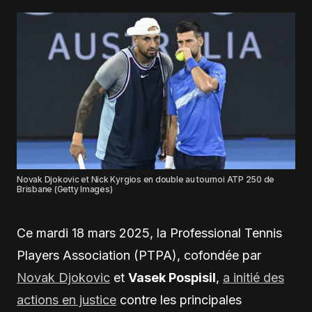
Novak Djokovic et Nick Kyrgios en double au tournoi ATP 250 de
Brisbane (Getty Images)
Ce mardi 18 mars 2025, la Professional Tennis
Players Association (PTPA), cofondée par
Novak Djokovic
et
Vasek Pospisil
,
a initié des
actions en justice
contre les principales