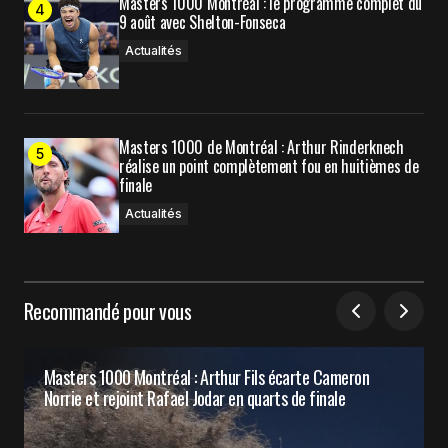
Masters 1000 Montréal : le programme complet du
Prévenez-moi de tous les nouveaux articles par e-
9 août avec Shelton-Fonseca
mail.
Actualités
Submit Comment
Masters 1000 de Montréal : Arthur Rinderknech
réalise un point complètement fou en huitièmes de
finale
Actualités
Recommandé pour vous
Masters 1000 Montréal : Arthur Fils écarte Cameron
Norrie et rejoint Rafael Jodar en quarts de finale