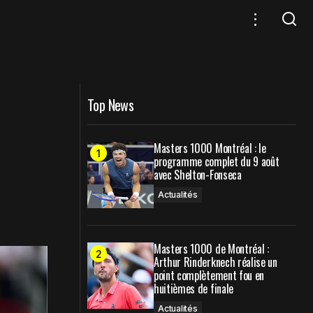
La folle saison 2025 de Carlos Alcaraz
en chiffres
Top News
Masters 1000 Montréal : le
programme complet du 9 août
avec Shelton-Fonseca
Actualités
Masters 1000 de Montréal :
Arthur Rinderknech réalise un
point complètement fou en
huitièmes de finale
Actualités