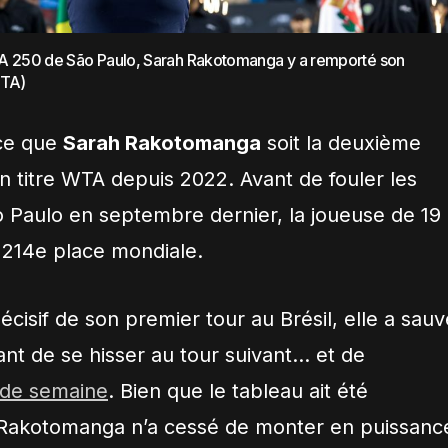
TA 250 de São Paulo, Sarah Rakotomanga y a remporté son
WTA)
 ce que
Sarah Rakotomanga
soit la deuxième
n titre WTA depuis 2022. Avant de fouler les
 Paulo en septembre dernier, l
a joueuse de 19
la 214e place mondiale
.
cisif de son premier tour au Brésil, elle a sauv
ant de se hisser au tour suivant… et de
n de semaine
. Bien que le tableau ait été
, Rakotomanga n’a cessé de monter en puissanc