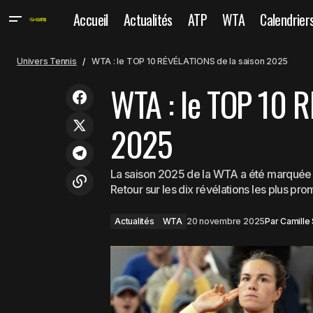
Accueil
Actualités
ATP
WTA
Calendrier
Coupe Davis : L'Italie pulvérise
Univers Tennis
WTA : le TOP 10 RÉVÉLATIONS de la saison 2025
l'Autriche et file en demi-finales
WTA : le TOP 10 R
2025
La saison 2025 de la WTA a été marquée p
Retour sur les dix révélations les plus pro
Actualités
WTA
20 novembre 2025
Par
Camille