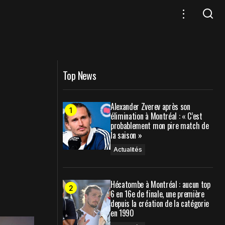
spondent plus à la
Thanasi Kokkinakis, de retour un an
plus tard : "J’ai le tendon d’Achille d'une
personne décédée dans mon bras"
Top News
Alexander Zverev après son
élimination à Montréal : « C’est
probablement mon pire match de
la saison »
Actualités
Hécatombe à Montréal : aucun top
6 en 16e de finale, une première
depuis la création de la catégorie
en 1990