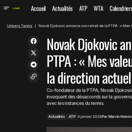
Accueil
Actualités
ATP
WTA
Calendrier
Novak D
Actualités
United Cup : La Suisse de Wawrinka et
Univers Tennis
Novak Djokovic annonce son retrait de la PTPA : « Mes v
directi
Bencic fait tomber l'Italie de Paolini
ATP
Novak Djokovic an
PTPA : « Mes vale
la direction actuel
Co-fondateur de la PTPA, Novak Djokovic a 
invoquant des désaccords sur la gouverna
avec les instances du tennis.
Actualités
ATP
4 janvier 2026
Par
Marvin Nonon